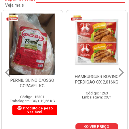
Veja mais
HAMBURGUER BOVINO
PERNIL SUINO C/OSSO
PERDIGAO CX 2,016KG
COPAVEL KG
Código: 1263
Código: 12301
Embalagem: CX/1
Embalagem: CX/± 19,56 KG
Produto de peso
variável
VER PREÇO