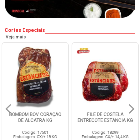
Cortes Especiais
Veja mais
BOMBOM BOV CORAÇÃO
FILE DE COSTELA
DE ALCATRA KG
ENTRECOTE ESTANCIA KG
Código: 17501
Código: 18299
Embalagem: CX/± 18 KG
Embalagem: CX/± 14,4 KG