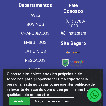
Departamentos
Fale
Conosco
AVES
(81) 3788-
BOVINOS
1000
Instagram
CHARQUEADOS
EMBUTIDOS
Site Seguro
LATICINIOS
PESCADOS
SECOS
O nosso site coleta cookies próprios e de
Baixe já
SUINOS
terceiros para proporcionar uma experiência
nosso APP
personalizada ao usuário, apresentar publicidade
VEGETAIS CONG E
relevante de acordo com o seu perfil e melhorar a
MASSAS
qualidade do nosso site.
Aceitar
Negar não essenciais