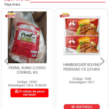
Veja mais
HAMBURGUER BOVINO
PERNIL SUINO C/OSSO
PERDIGAO CX 2,016KG
COPAVEL KG
Código: 1263
Código: 12301
Embalagem: CX/1
Embalagem: CX/± 19,56 KG
Produto de peso
variável
VER PREÇO