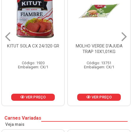
/320 GR
MOLHO VERDE D'AJUDA
FRUTAS CRISTAL
TRAP 10X1,01KG
CX 10KG
Código: 13751
Código: 1785
/1
Embalagem: CX/1
Embalagem: KG
O
VER PREÇO
VER PREÇ
Carnes Variadas
Veja mais