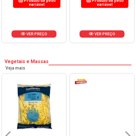
Produto de peso
Produto de peso
variável
variável
VER PREÇO
VER PREÇO
Vegetais e Massas
Veja mais