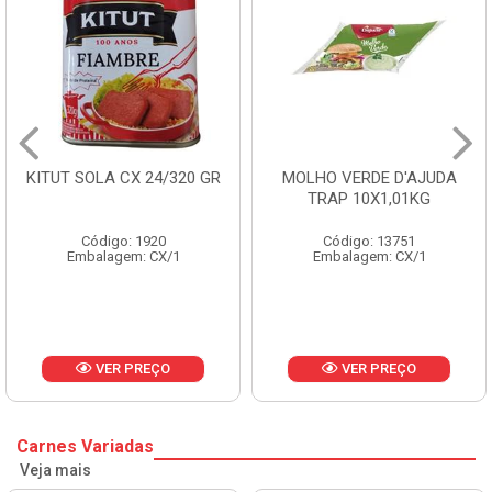
R
MOLHO VERDE D'AJUDA
FRUTAS CRISTALIZADAS
TRAP 10X1,01KG
CX 10KG
Código: 13751
Código: 1785
Embalagem: CX/1
Embalagem: KG/10
VER PREÇO
VER PREÇO
Carnes Variadas
Veja mais