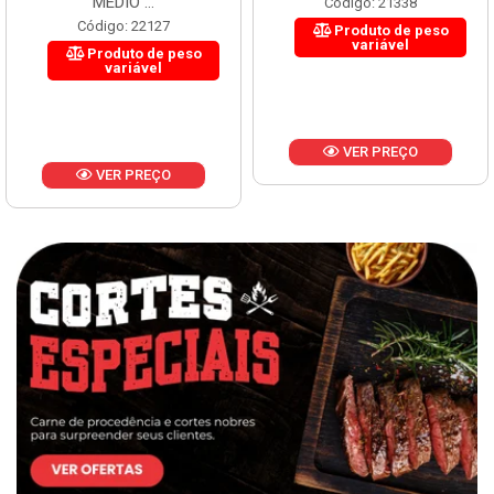
MÉDIO ...
Código: 21338
Código: 22127
Produto de peso
variável
Produto de peso
variável
VER PREÇO
VER PREÇO