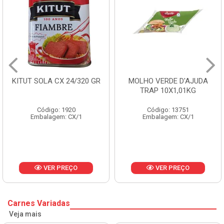
 24/320 GR
MOLHO VERDE D'AJUDA
FRUTAS CRIST
TRAP 10X1,01KG
CX 10
1920
Código: 13751
Código: 
: CX/1
Embalagem: CX/1
Embalagem:
REÇO
VER PREÇO
VER P
Carnes Variadas
Veja mais