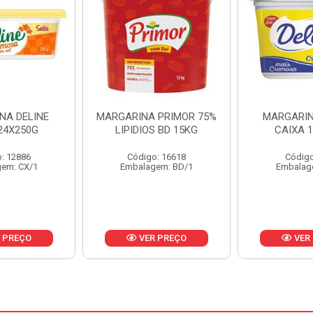
 PRIMOR 75%
MARGARINA DELICIA
MARGARIN
S BD 15KG
CAIXA 12X500G
12X1KG
: 16618
Código: 7174
Código
em: BD/1
Embalagem: CX/1
Embalag
 PREÇO
VER PREÇO
VER