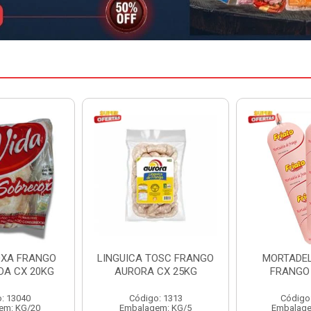
TOSC FRANGO
MORTADELA FRIATO
SALSICHA
 CX 25KG
FRANGO CX14KG
AVIVAR PCT
o: 1313
Código: 13476
Código
em: KG/5
Embalagem: KG/14
Embalage