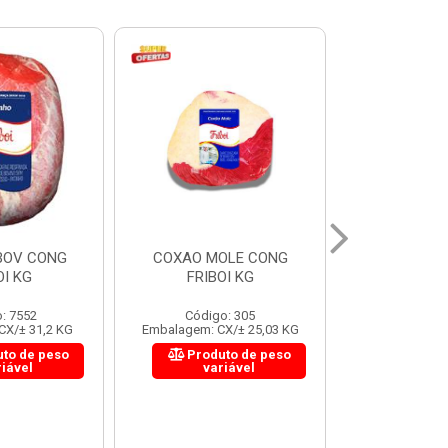
OLE CONG
PICANHA BOV
MAMINHA 
OI KG
AUSTRALIANA (TEYS) KG
ESTANC
o: 305
Código: 10825
Código:
X/± 25,03 KG
Embalagem: CX/± 24 KG
Embalagem: C
to de peso
Produto de peso
Produ
riável
variável
var