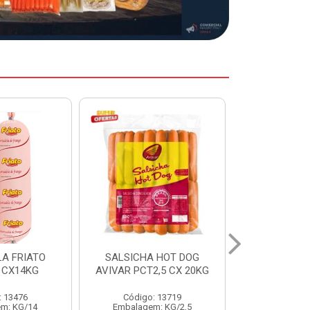
 HOT DOG
LINGUICA TOSC SUINA
PICANH
2,5 CX 20KG
AURORA CX 25KG
AUSTRALIANA
: 13719
Código: 1374
Código:
m: KG/2,5
Embalagem: KG/5
Embalagem: 