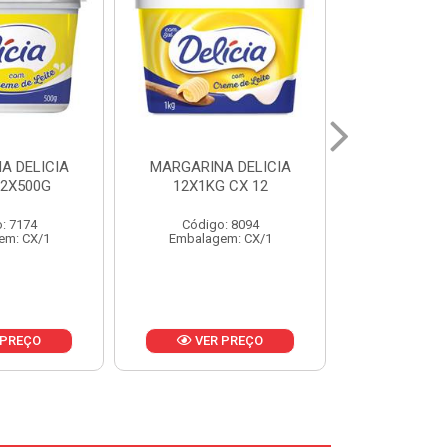
A DELICIA
UVA PASSA SEM
AMEIXA S
 CX 12
SEMENTE ARENG CAIXA
132/154 MIU
10KG
: 8094
Código
Código: 18613
em: CX/1
Embalage
Embalagem: KG/10
 PREÇO
VER PREÇO
VER 