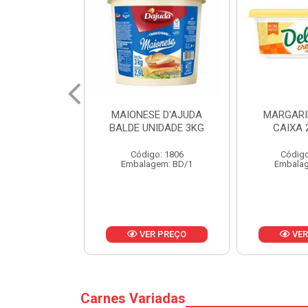
E D'AJUDA
MARGARINA DELINE
MARGARINA
NIDADE 3KG
CAIXA 24X250G
LIPIDIO
o: 1806
Código: 12886
Código
gem: BD/1
Embalagem: CX/1
Embalag
R PREÇO
VER PREÇO
VER
Carnes Variadas