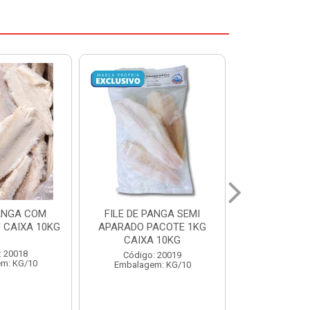
ANGA SEMI
POLACA DESFIADA
POLACA D
ACOTE 1KG
PESCAMARES PCT5KG
PESCAMARE
 10KG
CX10KG
CX1
: 20019
Código: 20161
Código:
m: KG/10
Embalagem: KG/10
Embalage