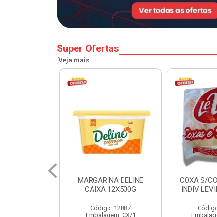
Super Ofertas
Veja mais
NA DELINE
COXA S/COXA FRANGO
LINGUICA 
 12X500G
INDIV LEVIDA CX 20KG
AURORA
o: 12887
Código: 13040
Códig
gem: CX/1
Embalagem: KG/20
Embalag