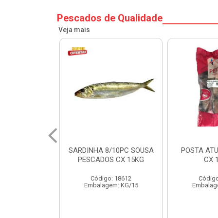
Pescados de Qualidade
Veja mais
8/10PC SOUSA
POSTA ATUM PCT 1 KG
FILE DE PO
S CX 15KG
CX 15 KG
CX 
o: 18612
Código: 18518
Código
em: KG/15
Embalagem: KG/15
Embalag