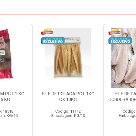
LACA PCT 1KG
FILE DE PANGA COM
FILE DE P
10KG
GORDURA IQF CAIXA 10KG
APARADO P
CAIXA
: 11142
Código: 20018
Código
em: KG/10
Embalagem: KG/10
Embalage