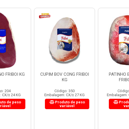
CONG FRIBOI
PATINHO BOV CONG
COXAO M
KG
FRIBOI KG
FRIB
o: 350
Código: 7552
Códig
 CX/± 27 KG
Embalagem: CX/± 31,2 KG
Embalagem: C
uto de peso
Produto de peso
Produ
riável
variável
va