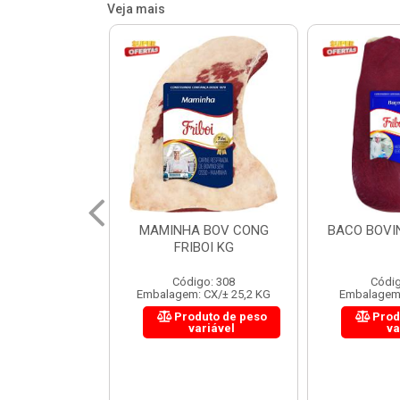
Veja mais
 BOV CONG
BACO BOVINO FRIBOI KG
CUPIM BOV 
BOI KG
go: 308
Código: 204
Códig
 CX/± 25,2 KG
Embalagem: CX/± 24 KG
Embalagem:
uto de peso
Produto de peso
Prod
ariável
variável
va