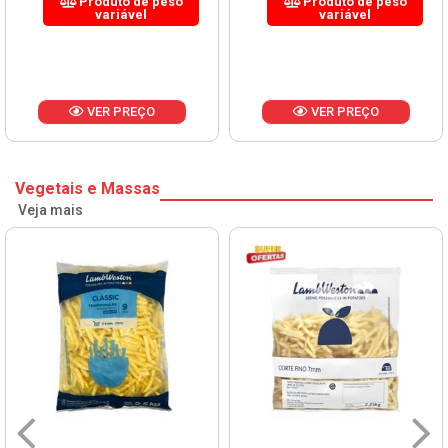
Produto de peso
Produto de peso
variável
variável
VER PREÇO
VER PREÇO
Vegetais e Massas
Veja mais