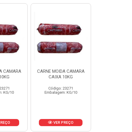
DA CAMARA
CARNE MOIDA CAMARA
CARNE MOIDA
10KG
CAIXA 10KG
CAIXA 10
 23271
Código: 23271
Código: 23
: KG/10
Embalagem: KG/10
Embalagem: 
PREÇO
VER PREÇO
VER PR