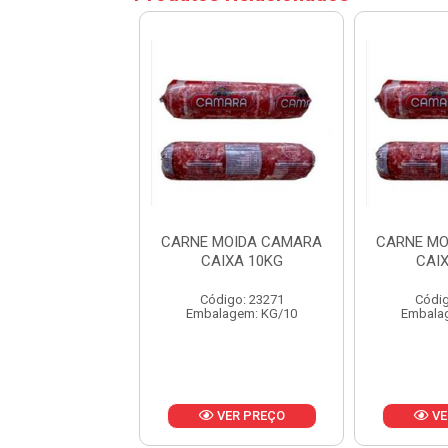
MOIDA CAMARA
CARNE MOIDA CAMARA
CARNE MO
AIXA 10KG
CAIXA 10KG
CAI
digo: 23271
Código: 23271
Códig
lagem: KG/10
Embalagem: KG/10
Embala
VER PREÇO
VER PREÇO
VE