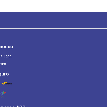
onosco
88-1000
gram
guro