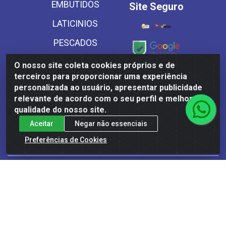
EMBUTIDOS
Site Seguro
LATICINIOS
PESCADOS
SECOS
O nosso site coleta cookies próprios e de
Baixe já
terceiros para proporcionar uma experiência
SUINOS
nosso APP
personalizada ao usuário, apresentar publicidade
relevante de acordo com o seu perfil e melhorar a
VEGETAIS CONG E
qualidade do nosso site.
MASSAS
Aceitar
Negar não essenciais
Preferências de Cookies
Frinscal - Distribuidora e Importadora de Alimentos LTDA -
Rodovia BR 101 Sul Km 187, 310 Galpão - Santa Rosa,
Palmares/PE - CEP 55540-000 - CNPJ 03.504.437/0001-50