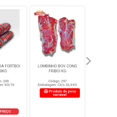
 BOV CONG
FIGADO BOV CONG FRIBOI
CORDAO DO 
OI KG
KG
FRIBO
o: 297
Código: 222
Código:
CX/± 26,4 KG
Embalagem: CX/± 30,12 KG
Embalagem: C
to de peso
Produto de peso
Produ
riável
variável
var