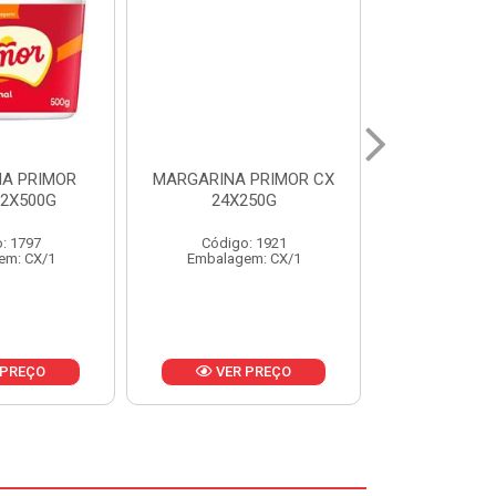
 PRIMOR CX
MARGARINA DELICIA
MAIONESE
250G
CAIXA 24X250G
BALDE UNI
: 1921
Código: 6958
Código
em: CX/1
Embalagem: CX/1
Embalage
 PREÇO
VER PREÇO
VER 