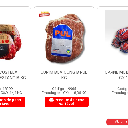
 CONG B PUL
CARNE MOIDA FORTBOI
LOMBINHO
KG
CX 10KG
FRIB
: 19965
Código: 200
Códig
CX/± 18,36 KG
Embalagem: KG/10
Embalagem: 
uto de peso
Produ
riável
va
VER PREÇO