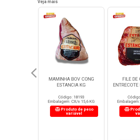
Veja mais
 BOV CONG
FILE DE COSTELA
CUPIM BOV
NCIA KG
ENTRECOTE ESTANCIA KG
o: 18193
Código: 18299
Código
 CX/± 15,6 KG
Embalagem: CX/± 14,4 KG
Embalagem: 
uto de peso
Produto de peso
Prod
ariável
variável
va