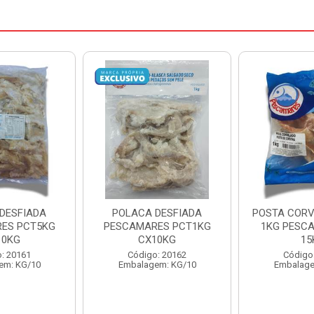
DESFIADA
POSTA CORVINA PACOTE
PESCADINHA
ES PCT1KG
1KG PESCAMARES CX
PACO
10KG
15KG
PESCAMARE
: 20162
Código: 22469
Código
em: KG/10
Embalagem: KG/15
Embalage