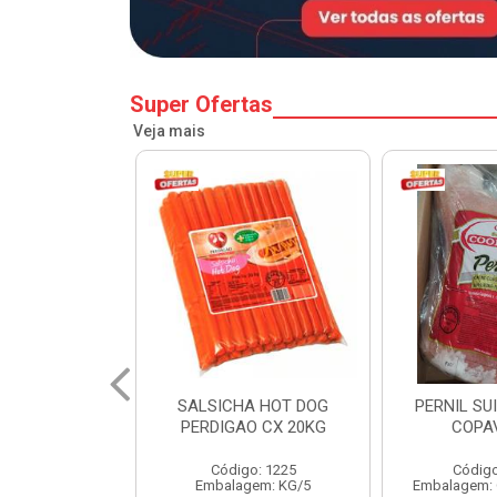
Super Ofertas
Veja mais
A HOT DOG
PERNIL SUINO C/OSSO
HAMBURGU
O CX 20KG
COPAVEL KG
PERDIGAO 
o: 1225
Código: 12301
Códig
gem: KG/5
Embalagem: CX/± 19,56 KG
Embalag