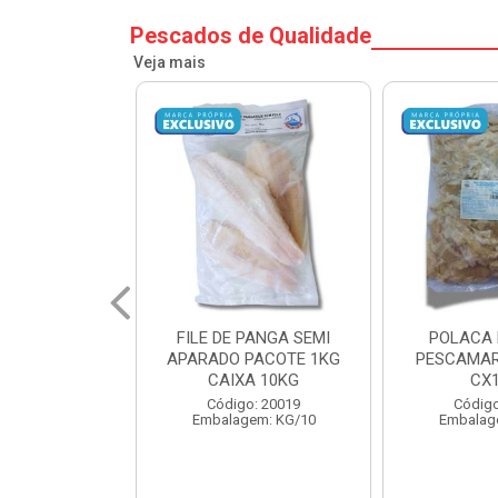
Pescados de Qualidade
Veja mais
PANGA SEMI
POLACA DESFIADA
POLACA 
PACOTE 1KG
PESCAMARES PCT5KG
PESCAMAR
A 10KG
CX10KG
CX
o: 20019
Código: 20161
Código
em: KG/10
Embalagem: KG/10
Embalag