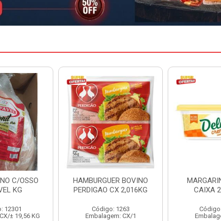
ER BOVINO
MARGARINA DELINE
MARGARIN
CX 2,016KG
CAIXA 24X250G
CAIXA 
o: 1263
Código: 12886
Código
em: CX/1
Embalagem: CX/1
Embalag