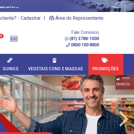
|
cliente? - Cadastrar
Área do Representante
Fale Conosco
0
(81) 3788-1000
0800 100 8800
SUINOS
VEGETAIS CONG E MASSAS
PROMOÇÕES