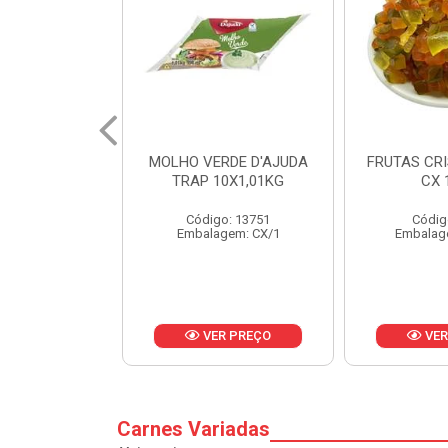
RDE D'AJUDA
FRUTAS CRISTALIZADAS
MARGARI
0X1,01KG
CX 10KG
BALD
o: 13751
Código: 1785
Códig
gem: CX/1
Embalagem: KG/10
Embalag
R PREÇO
VER PREÇO
VER
Carnes Variadas