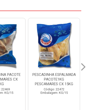
 ESPALMADA
FILE DE PANGA PREMIUM
CORVINA I
TE1KG
PACOTE 1KG CAIXA 10KG
BENDITO P
S CX 15KG
Código: 20021
Código:
: 22472
Embalagem: KG/10
Embalage
m: KG/15