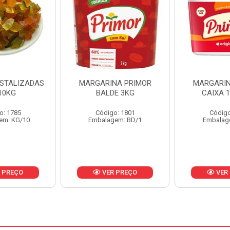
NA PRIMOR
MARGARINA PRIMOR
MARGARINA
E 3KG
CAIXA 12X500G
24X
o: 1801
Código: 1797
Código
em: BD/1
Embalagem: CX/1
Embalag
 PREÇO
VER PREÇO
VER