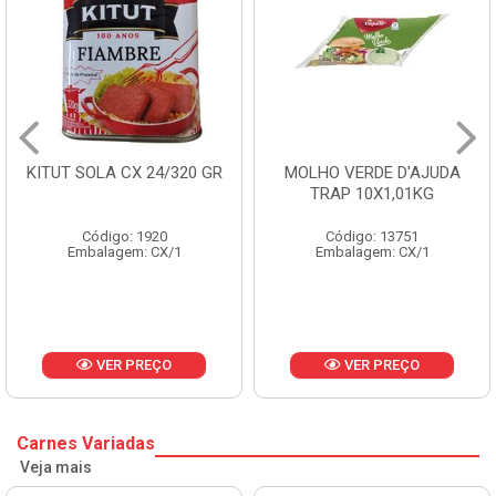
0 GR
MOLHO VERDE D'AJUDA
FRUTAS CRISTALIZA
TRAP 10X1,01KG
CX 10KG
Código: 13751
Código: 1785
Embalagem: CX/1
Embalagem: KG/10
VER PREÇO
VER PREÇO
Carnes Variadas
Veja mais