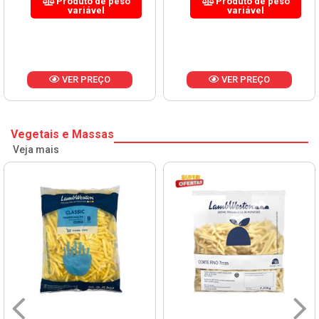
Produto de peso
Produto de peso
variável
variável
VER PREÇO
VER PREÇO
Vegetais e Massas
Veja mais