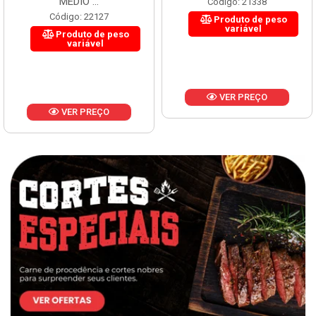
MÉDIO ...
Código: 21338
Código: 22127
Produto de peso
variável
Produto de peso
variável
VER PREÇO
VER PREÇO