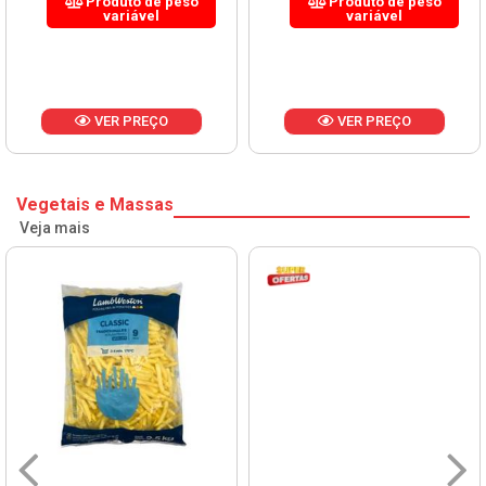
Produto de peso
Produto de peso
variável
variável
VER PREÇO
VER PREÇO
Vegetais e Massas
Veja mais