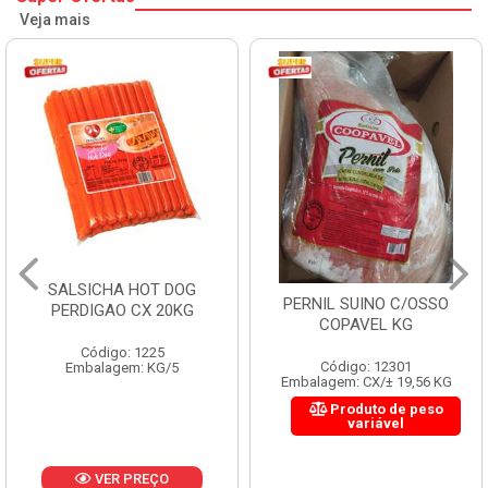
Veja mais
LSICHA HOT DOG
HAM
PERNIL SUINO C/OSSO
RDIGAO CX 20KG
PER
COPAVEL KG
Código: 1225
Código: 12301
Embalagem: KG/5
Embalagem: CX/± 19,56 KG
Produto de peso
variável
VER PREÇO