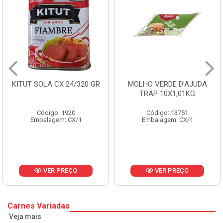
GR
MOLHO VERDE D'AJUDA
FRUTAS CRISTALIZAD
TRAP 10X1,01KG
CX 10KG
Código: 13751
Código: 1785
Embalagem: CX/1
Embalagem: KG/10
VER PREÇO
VER PREÇO
Carnes Variadas
Veja mais