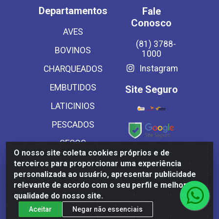
Departamentos
Fale
Conosco
AVES
(81) 3788-
BOVINOS
1000
Instagram
CHARQUEADOS
EMBUTIDOS
Site Seguro
LATICINIOS
PESCADOS
SECOS
O nosso site coleta cookies próprios e de
Baixe já
SUINOS
terceiros para proporcionar uma experiência
nosso APP
personalizada ao usuário, apresentar publicidade
VEGETAIS CONG E
relevante de acordo com o seu perfil e melhorar a
MASSAS
qualidade do nosso site.
Aceitar
Negar não essenciais