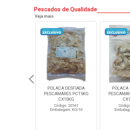
Pescados de Qualidade
Veja mais
 DESFIADA
POLACA DESFIADA
POSTA COR
RES PCT5KG
PESCAMARES PCT1KG
1KG PESC
10KG
CX10KG
1
o: 20161
Código: 20162
Código
em: KG/10
Embalagem: KG/10
Embalag