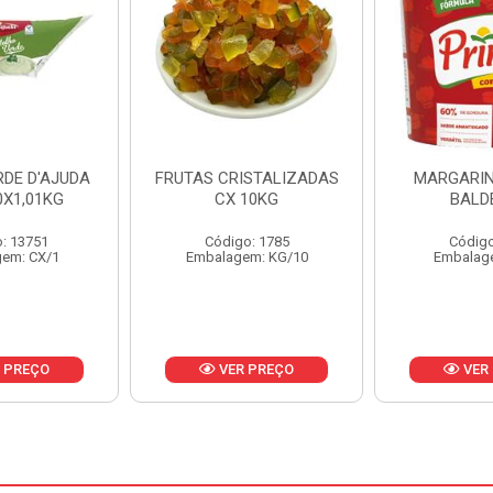
ISTALIZADAS
MARGARINA PRIMOR
MARGARIN
10KG
BALDE 3KG
CAIXA 
o: 1785
Código: 1801
Código
em: KG/10
Embalagem: BD/1
Embalag
 PREÇO
VER PREÇO
VER