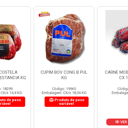
 CONG B PUL
CARNE MOIDA FORTBOI
LOMBINHO
KG
CX 10KG
FRIB
: 19965
Código: 200
Códig
CX/± 18,36 KG
Embalagem: KG/10
Embalagem: 
uto de peso
Produ
riável
va
VER PREÇO