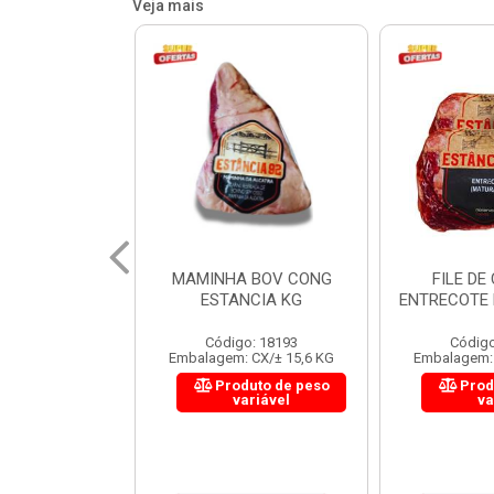
Veja mais
 BOV CONG
FILE DE COSTELA
CUPIM BOV
NCIA KG
ENTRECOTE ESTANCIA KG
o: 18193
Código: 18299
Código
 CX/± 15,6 KG
Embalagem: CX/± 14,4 KG
Embalagem: 
uto de peso
Produto de peso
Prod
ariável
variável
va