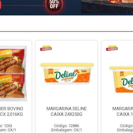
NA DELINE
MARGARINA DELINE
LINGUICA 
24X250G
CAIXA 12X500G
PERDIGAO
: 12886
Código: 12887
Código
em: CX/1
Embalagem: CX/1
Embalage