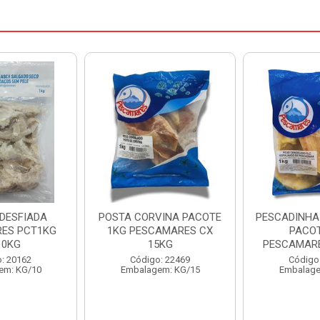
VINA PACOTE
PESCADINHA ESPALMADA
FILE DE PA
AMARES CX
PACOTE1KG
PACOTE 1KG
5KG
PESCAMARES CX 15KG
Código
: 22469
Código: 22472
Embalage
em: KG/15
Embalagem: KG/15