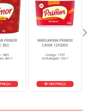
A PRIMOR
MARGARINA PRIMOR CX
MARGARINA
12X500G
24X250G
CAIXA 2
: 1797
Código: 1921
Código
em: CX/1
Embalagem: CX/1
Embalage
 PREÇO
VER PREÇO
VER 