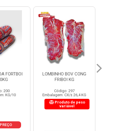
 BOV CONG
FIGADO BOV CONG FRIBOI
CORDAO DO 
OI KG
KG
FRIBO
o: 297
Código: 222
Código:
CX/± 26,4 KG
Embalagem: CX/± 30,12 KG
Embalagem: C
to de peso
Produto de peso
Produ
riável
variável
var