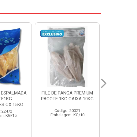
NGA PREMIUM
CORVINA INT 1/2KG
SARDINHA 8/
 CAIXA 10KG
BENDITO PX CX15KG
PESCADOS
: 20021
Código: 20696
Código:
m: KG/10
Embalagem: KG/15
Embalage