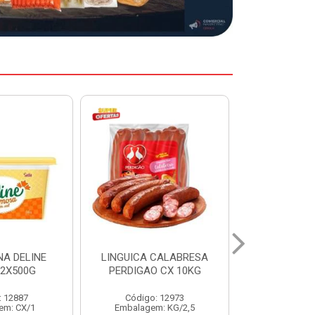
CALABRESA
COXA S/COXA FRANGO
LINGUICA T
 CX 10KG
INDIV LEVIDA CX 20KG
AURORA 
: 12973
Código: 13040
Código
m: KG/2,5
Embalagem: KG/20
Embalage