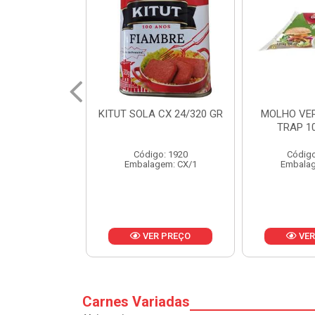
 CX 24/320 GR
MOLHO VERDE D'AJUDA
FRUTAS CR
TRAP 10X1,01KG
CX 
o: 1920
Código: 13751
Códig
gem: CX/1
Embalagem: CX/1
Embalag
R PREÇO
VER PREÇO
VER
Carnes Variadas