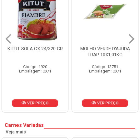
A CX 24/320 GR
MOLHO VERDE D'AJUDA
FRUTAS C
TRAP 10X1,01KG
CX
go: 1920
Código: 13751
Códi
agem: CX/1
Embalagem: CX/1
Embala
ER PREÇO
VER PREÇO
V
Carnes Variadas
Veja mais