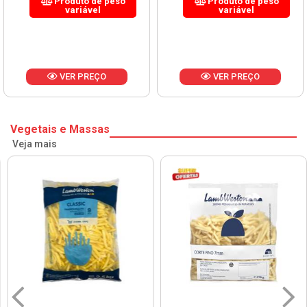
Produto de peso
Produto de peso
variável
variável
VER PREÇO
VER PREÇO
Vegetais e Massas
Veja mais