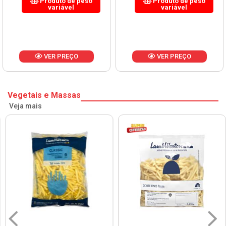
Produto de peso
Produto de peso
variável
variável
VER PREÇO
VER PREÇO
Vegetais e Massas
Veja mais