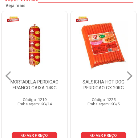
Veja mais
SALSICHA HOT DOG
PERNIL SUINO C/OSSO
PERDIGAO CX 20KG
COPAVEL KG
Código: 1225
Código: 12301
Embalagem: KG/5
Embalagem: CX/± 19,56 KG
Produto de peso
variável
VER PREÇO