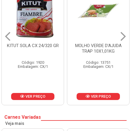
0 GR
MOLHO VERDE D'AJUDA
FRUTAS CRISTALIZA
TRAP 10X1,01KG
CX 10KG
Código: 13751
Código: 1785
Embalagem: CX/1
Embalagem: KG/10
VER PREÇO
VER PREÇO
Carnes Variadas
Veja mais