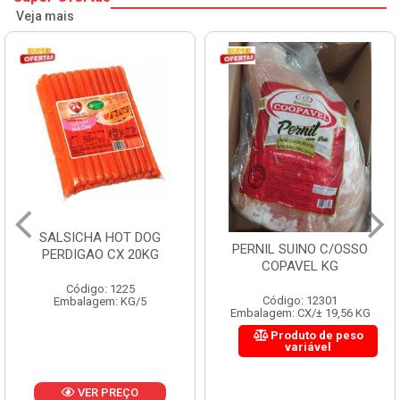
Veja mais
HAMBURGUER BOVINO
PERNIL SUINO C/OSSO
PERDIGAO CX 2,016KG
COPAVEL KG
Código: 1263
Código: 12301
Embalagem: CX/1
Embalagem: CX/± 19,56 KG
Produto de peso
variável
VER PREÇO