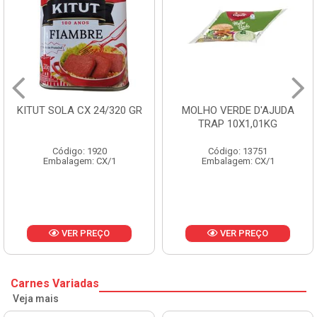
 24/320 GR
MOLHO VERDE D'AJUDA
FRUTAS CRIST
TRAP 10X1,01KG
CX 10
1920
Código: 13751
Código: 
: CX/1
Embalagem: CX/1
Embalagem:
REÇO
VER PREÇO
VER P
Carnes Variadas
Veja mais