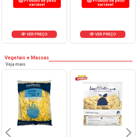
Produto de peso
Produto de peso
variável
variável
VER PREÇO
VER PREÇO
Vegetais e Massas
Veja mais