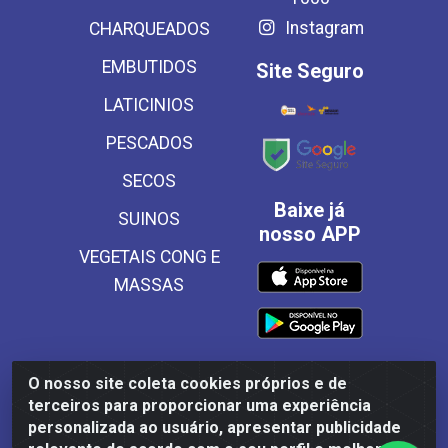
Instagram
CHARQUEADOS
EMBUTIDOS
Site Seguro
LATICINIOS
PESCADOS
SECOS
Baixe já
SUINOS
nosso APP
VEGETAIS CONG E
MASSAS
O nosso site coleta cookies próprios e de
Frinscal - Distribuidora e Importadora de Alimentos LTDA -
terceiros para proporcionar uma experiência
Rodovia BR 101 Sul Km 187, 310 Galpão - Santa Rosa,
personalizada ao usuário, apresentar publicidade
Palmares/PE - CEP 55540-000 - CNPJ 03.504.437/0001-50