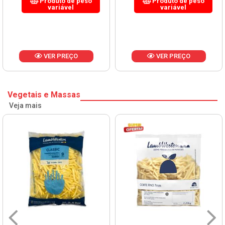
Produto de peso
Produto de peso
variável
variável
VER PREÇO
VER PREÇO
Vegetais e Massas
Veja mais