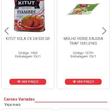
 24/320 GR
MOLHO VERDE D'AJUDA
FRUTAS CRIST
TRAP 10X1,01KG
CX 10
1920
Código: 13751
Código: 
: CX/1
Embalagem: CX/1
Embalagem:
REÇO
VER PREÇO
VER P
Carnes Variadas
Veja mais