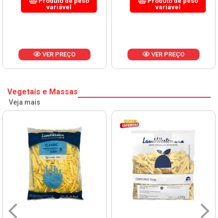
Produto de peso
Produto de peso
variável
variável
VER PREÇO
VER PREÇO
Vegetais e Massas
Veja mais