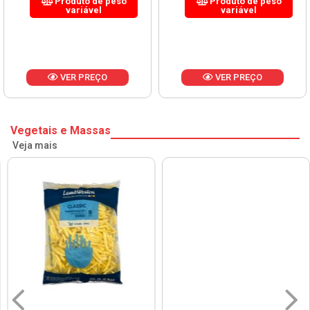
Produto de peso
Produto de peso
variável
variável
VER PREÇO
VER PREÇO
Vegetais e Massas
Veja mais