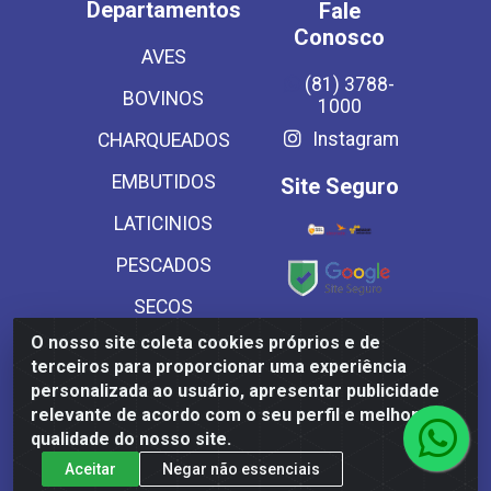
Departamentos
Fale
Conosco
AVES
(81) 3788-
BOVINOS
1000
Instagram
CHARQUEADOS
EMBUTIDOS
Site Seguro
LATICINIOS
PESCADOS
SECOS
Baixe já
O nosso site coleta cookies próprios e de
SUINOS
nosso APP
terceiros para proporcionar uma experiência
VEGETAIS CONG E
personalizada ao usuário, apresentar publicidade
relevante de acordo com o seu perfil e melhorar a
MASSAS
qualidade do nosso site.
Aceitar
Negar não essenciais