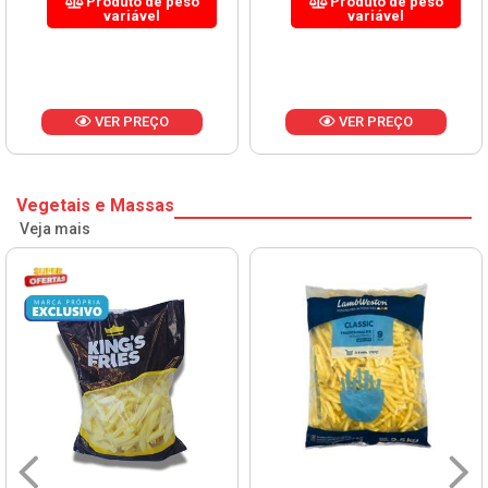
Produto de peso
Produto de peso
variável
variável
VER PREÇO
VER PREÇO
Vegetais e Massas
Veja mais