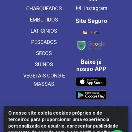
Instagram
CHARQUEADOS
EMBUTIDOS
Site Seguro
LATICINIOS
PESCADOS
SECOS
Baixe já
SUINOS
nosso APP
VEGETAIS CONG E
MASSAS
O nosso site coleta cookies próprios e de
Frinscal - Distribuidora e Importadora de Alimentos LTDA -
terceiros para proporcionar uma experiência
Rodovia BR 101 Sul Km 187, 310 Galpão - Santa Rosa,
personalizada ao usuário, apresentar publicidade
Palmares/PE - CEP 55540-000 - CNPJ 03.504.437/0001-50