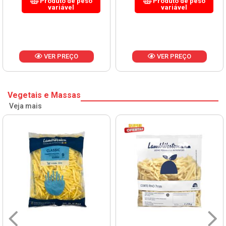
Produto de peso
Produto de peso
variável
variável
VER PREÇO
VER PREÇO
Vegetais e Massas
Veja mais