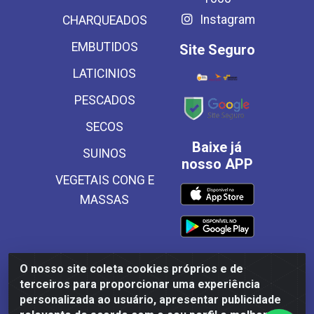
Instagram
CHARQUEADOS
EMBUTIDOS
Site Seguro
LATICINIOS
PESCADOS
SECOS
Baixe já
SUINOS
nosso APP
VEGETAIS CONG E
MASSAS
O nosso site coleta cookies próprios e de
Frinscal - Distribuidora e Importadora de Alimentos LTDA -
terceiros para proporcionar uma experiência
Rodovia BR 101 Sul Km 187, 310 Galpão - Santa Rosa,
personalizada ao usuário, apresentar publicidade
Palmares/PE - CEP 55540-000 - CNPJ 03.504.437/0001-50