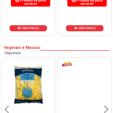
Produto de peso
Produto de peso
variável
variável
VER PREÇO
VER PREÇO
Vegetais e Massas
Veja mais