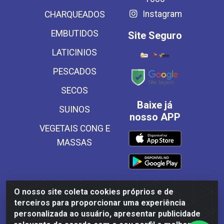
Instagram
CHARQUEADOS
EMBUTIDOS
Site Seguro
LATICINIOS
PESCADOS
SECOS
Baixe já
SUINOS
nosso APP
VEGETAIS CONG E
MASSAS
O nosso site coleta cookies próprios e de
Frinscal - Distribuidora e Importadora de Alimentos LTDA -
terceiros para proporcionar uma experiência
Rodovia BR 101 Sul Km 187, 310 Galpão - Santa Rosa,
personalizada ao usuário, apresentar publicidade
Palmares/PE - CEP 55540-000 - CNPJ 03.504.437/0001-50