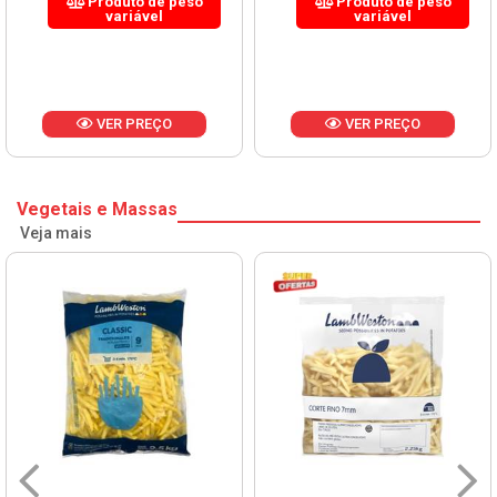
Produto de peso
Produto de peso
variável
variável
VER PREÇO
VER PREÇO
Vegetais e Massas
Veja mais