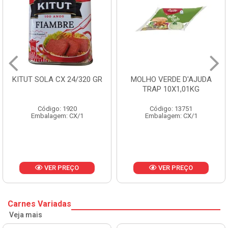
 SOLA CX 24/320 GR
MOLHO VERDE D'AJUDA
FRUT
TRAP 10X1,01KG
Código: 1920
Código: 13751
Embalagem: CX/1
Embalagem: CX/1
E
VER PREÇO
VER PREÇO
Carnes Variadas
Veja mais