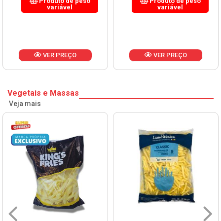
Produto de peso
Produto de peso
variável
variável
VER PREÇO
VER PREÇO
Vegetais e Massas
Veja mais