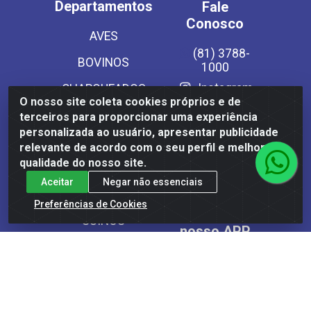
Departamentos
Fale
Conosco
AVES
(81) 3788-
BOVINOS
1000
Instagram
CHARQUEADOS
O nosso site coleta cookies próprios e de
EMBUTIDOS
Site Seguro
terceiros para proporcionar uma experiência
personalizada ao usuário, apresentar publicidade
LATICINIOS
relevante de acordo com o seu perfil e melhorar a
qualidade do nosso site.
PESCADOS
Aceitar
Negar não essenciais
SECOS
Preferências de Cookies
Baixe já
SUINOS
nosso APP
VEGETAIS CONG E
MASSAS