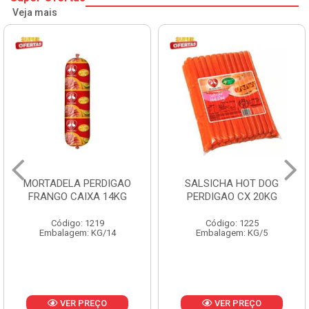
Veja mais
SALSICHA HOT DOG
PERNIL SUINO C/OSSO
PERDIGAO CX 20KG
COPAVEL KG
Código: 1225
Código: 12301
Embalagem: KG/5
Embalagem: CX/± 19,56 KG
Produto de peso
variável
VER PREÇO