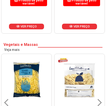
Produto de peso
Produto de peso
variável
variável
VER PREÇO
VER PREÇO
Vegetais e Massas
Veja mais