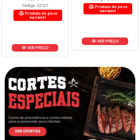
MÉDIO ...
Código: 21338
Código: 22127
Produto de peso
variável
Produto de peso
variável
VER PREÇO
VER PREÇO