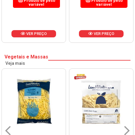
Produto de peso
Produto de peso
variável
variável
VER PREÇO
VER PREÇO
Vegetais e Massas
Veja mais