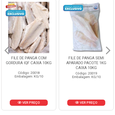
FILE DE PANGA SEMI
POLACA DESFIADA
G
APARADO PACOTE 1KG
PESCAMARES PCT5KG
CAIXA 10KG
CX10KG
Código: 20019
Código: 20161
Embalagem: KG/10
Embalagem: KG/10
VER PREÇO
VER PREÇO