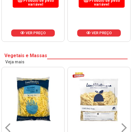
Produto de peso
Produto de peso
variável
variável
VER PREÇO
VER PREÇO
Vegetais e Massas
Veja mais