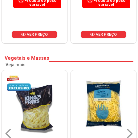
Produto de peso
Produto de peso
variável
variável
VER PREÇO
VER PREÇO
Vegetais e Massas
Veja mais