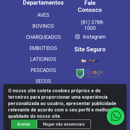
Departamentos
Fale
Conosco
AVES
(81) 3788-
BOVINOS
1000
Instagram
CHARQUEADOS
EMBUTIDOS
Site Seguro
LATICINIOS
PESCADOS
SECOS
Baixe já
O nosso site coleta cookies próprios e de
SUINOS
nosso APP
terceiros para proporcionar uma experiência
VEGETAIS CONG E
personalizada ao usuário, apresentar publicidade
relevante de acordo com o seu perfil e melhorar a
MASSAS
qualidade do nosso site.
Aceitar
Negar não essenciais