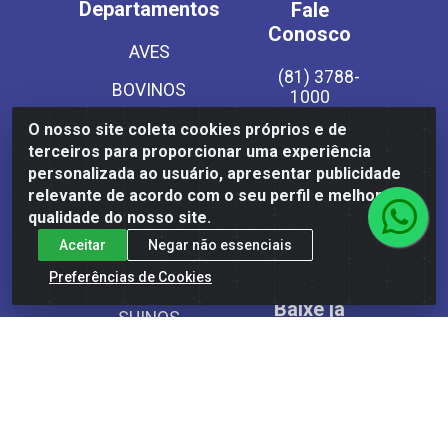
Departamentos
Fale
Conosco
AVES
(81) 3788-
BOVINOS
1000
Instagram
CHARQUEADOS
O nosso site coleta cookies próprios e de
terceiros para proporcionar uma experiência
EMBUTIDOS
Site Seguro
personalizada ao usuário, apresentar publicidade
relevante de acordo com o seu perfil e melhorar a
LATICINIOS
qualidade do nosso site.
PESCADOS
Aceitar
Negar não essenciais
Preferências de Cookies
SECOS
Baixe já
SUINOS
nosso APP
VEGETAIS CONG E
MASSAS