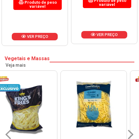
Produto de peso
Produto de peso
variável
variável
VER PREÇO
VER PREÇO
Vegetais e Massas
Veja mais