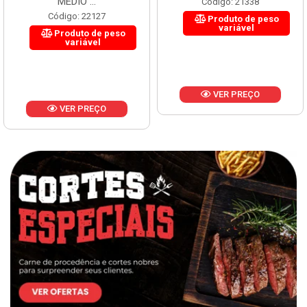
MÉDIO ...
Código: 21338
Código: 22127
Produto de peso
variável
Produto de peso
variável
VER PREÇO
VER PREÇO