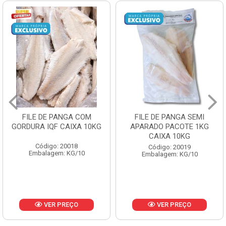
 COM
FILE DE PANGA SEMI
POLACA DESFI
A 10KG
APARADO PACOTE 1KG
PESCAMARES PC
CAIXA 10KG
CX10KG
8
Código: 20019
Código: 2016
/10
Embalagem: KG/10
Embalagem: KG
O
VER PREÇO
VER PREÇ