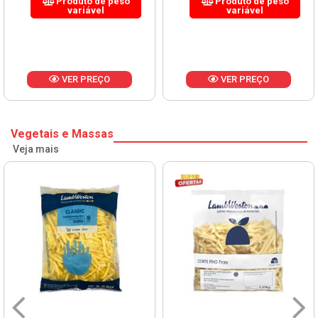
Produto de peso
Produto de peso
variável
variável
VER PREÇO
VER PREÇO
Vegetais e Massas
Veja mais