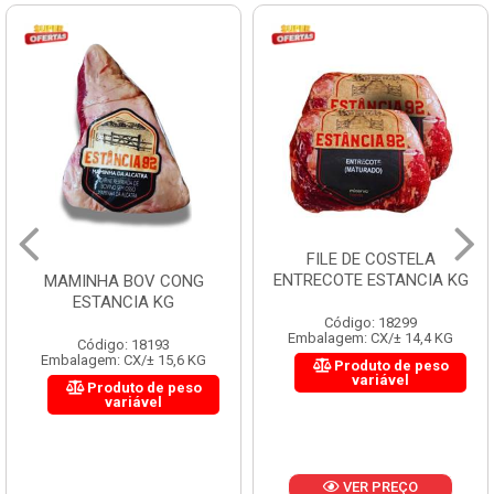
FILE DE COSTELA
CUPIM BO
ENTRECOTE ESTANCIA KG
A BOV CONG
NCIA KG
Código: 18299
Códi
Embalagem: CX/± 14,4 KG
Embalagem:
go: 18193
: CX/± 15,6 KG
Produto de peso
Pro
variável
duto de peso
variável
VER PREÇO
V