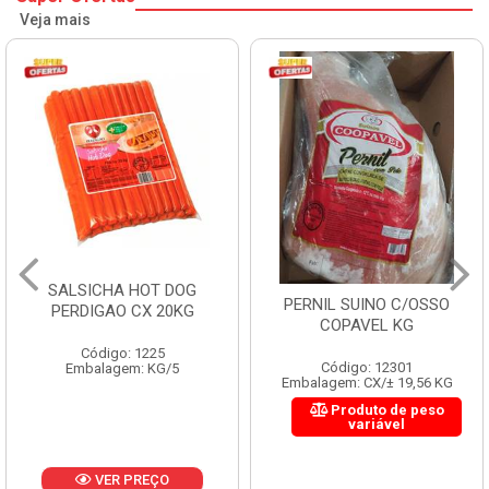
Veja mais
HAMBURGUER BOVINO
PERNIL SUINO C/OSSO
PERDIGAO CX 2,016KG
COPAVEL KG
Código: 1263
Código: 12301
Embalagem: CX/1
Embalagem: CX/± 19,56 KG
Produto de peso
variável
VER PREÇO