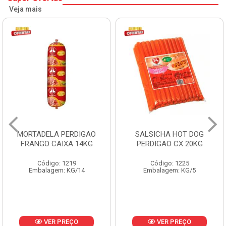
Veja mais
SALSICHA HOT DOG
PERNIL SUINO C/OSSO
PERDIGAO CX 20KG
COPAVEL KG
Código: 1225
Código: 12301
Embalagem: KG/5
Embalagem: CX/± 19,56 KG
Produto de peso
variável
VER PREÇO