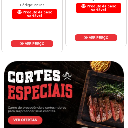
MÉDIO ...
Código: 21338
Código: 22127
Produto de peso
variável
Produto de peso
variável
VER PREÇO
VER PREÇO