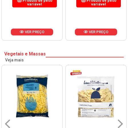
Produto de peso
Produto de peso
variável
variável
VER PREÇO
VER PREÇO
Vegetais e Massas
Veja mais