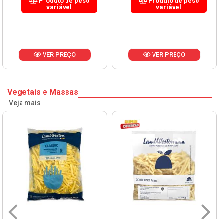
Produto de peso
Produto de peso
variável
variável
VER PREÇO
VER PREÇO
Vegetais e Massas
Veja mais