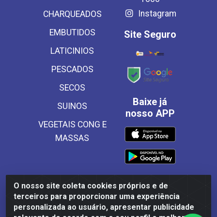
Instagram
CHARQUEADOS
EMBUTIDOS
Site Seguro
LATICINIOS
PESCADOS
SECOS
Baixe já
SUINOS
nosso APP
VEGETAIS CONG E
MASSAS
O nosso site coleta cookies próprios e de
Frinscal - Distribuidora e Importadora de Alimentos LTDA -
terceiros para proporcionar uma experiência
Rodovia BR 101 Sul Km 187, 310 Galpão - Santa Rosa,
personalizada ao usuário, apresentar publicidade
Palmares/PE - CEP 55540-000 - CNPJ 03.504.437/0001-50