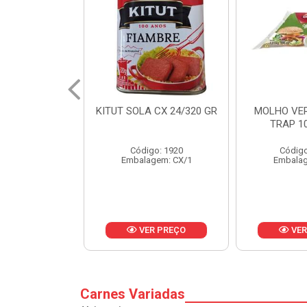
 CX 24/320 GR
MOLHO VERDE D'AJUDA
FRUTAS CR
TRAP 10X1,01KG
CX 
o: 1920
Código: 13751
Códig
gem: CX/1
Embalagem: CX/1
Embalag
R PREÇO
VER PREÇO
VER
Carnes Variadas