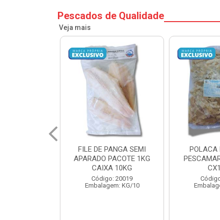
Pescados de Qualidade
Veja mais
PANGA SEMI
POLACA DESFIADA
POLACA 
PACOTE 1KG
PESCAMARES PCT5KG
PESCAMAR
A 10KG
CX10KG
CX
o: 20019
Código: 20161
Código
em: KG/10
Embalagem: KG/10
Embalag