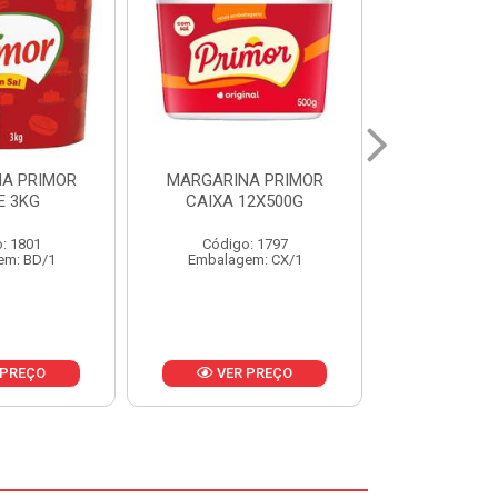
A PRIMOR
MARGARINA PRIMOR CX
MARGARINA
12X500G
24X250G
CAIXA 2
: 1797
Código: 1921
Código
em: CX/1
Embalagem: CX/1
Embalage
 PREÇO
VER PREÇO
VER 