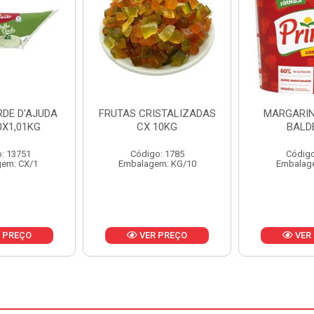
ISTALIZADAS
MARGARINA PRIMOR
MARGARIN
10KG
BALDE 3KG
CAIXA 
o: 1785
Código: 1801
Código
em: KG/10
Embalagem: BD/1
Embalag
 PREÇO
VER PREÇO
VER