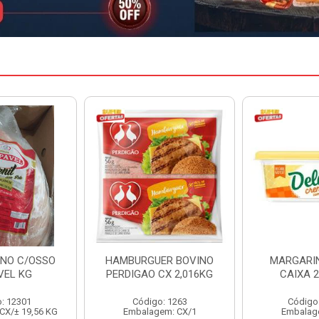
ER BOVINO
MARGARINA DELINE
MARGARIN
CX 2,016KG
CAIXA 24X250G
CAIXA 
o: 1263
Código: 12886
Código
em: CX/1
Embalagem: CX/1
Embalag