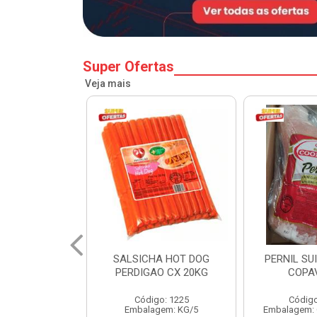
Super Ofertas
Veja mais
A HOT DOG
PERNIL SUINO C/OSSO
HAMBURGU
O CX 20KG
COPAVEL KG
PERDIGAO 
o: 1225
Código: 12301
Códig
gem: KG/5
Embalagem: CX/± 19,56 KG
Embalag