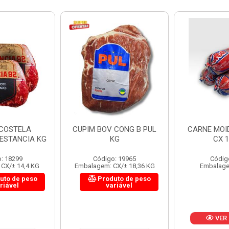
 CONG B PUL
CARNE MOIDA FORTBOI
LOMBINHO
KG
CX 10KG
FRIB
: 19965
Código: 200
Códig
CX/± 18,36 KG
Embalagem: KG/10
Embalagem: 
uto de peso
Produ
riável
va
VER PREÇO