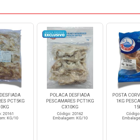
DESFIADA
POSTA CORVINA PACOTE
PESCADINHA
ES PCT1KG
1KG PESCAMARES CX
PACO
10KG
15KG
PESCAMARE
: 20162
Código: 22469
Código
em: KG/10
Embalagem: KG/15
Embalage