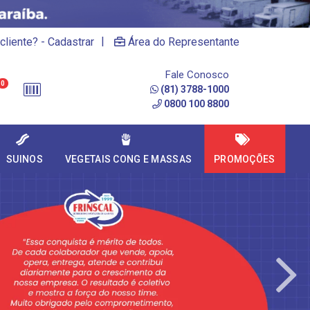
|
cliente? - Cadastrar
Área do Representante
Fale Conosco
0
(81) 3788-1000
0800 100 8800
SUINOS
VEGETAIS CONG E MASSAS
PROMOÇÕES