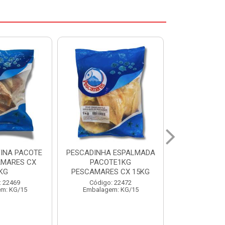
 ESPALMADA
FILE DE PANGA PREMIUM
CORVINA I
TE1KG
PACOTE 1KG CAIXA 10KG
BENDITO P
S CX 15KG
Código: 20021
Código:
: 22472
Embalagem: KG/10
Embalage
m: KG/15