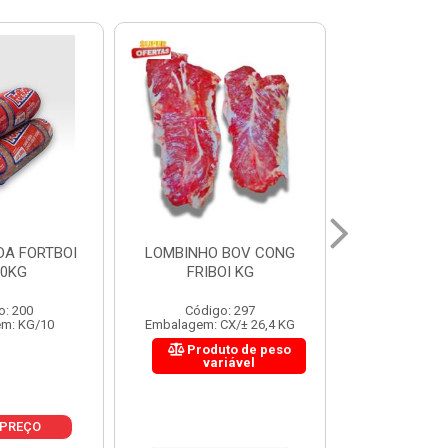
 BOV CONG
FIGADO BOV CONG FRIBOI
CORDAO DO 
OI KG
KG
FRIBO
o: 297
Código: 222
Código:
CX/± 26,4 KG
Embalagem: CX/± 30,12 KG
Embalagem: C
to de peso
Produto de peso
Produ
riável
variável
var