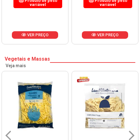
Produto de peso
Produto de peso
variável
variável
VER PREÇO
VER PREÇO
Vegetais e Massas
Veja mais