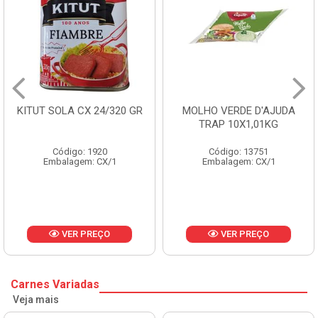
0 GR
MOLHO VERDE D'AJUDA
FRUTAS CRISTALIZA
TRAP 10X1,01KG
CX 10KG
Código: 13751
Código: 1785
Embalagem: CX/1
Embalagem: KG/10
VER PREÇO
VER PREÇO
Carnes Variadas
Veja mais