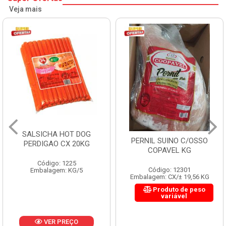
Veja mais
HOT DOG
HAMBURGUER
PERNIL SUINO C/OSSO
X 20KG
PERDIGAO CX
COPAVEL KG
1225
Código: 
Código: 12301
: KG/5
Embalagem
Embalagem: CX/± 19,56 KG
Produto de peso
variável
REÇO
VER P