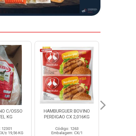
ER BOVINO
MARGARINA DELINE
MARGARIN
CX 2,016KG
CAIXA 24X250G
CAIXA 1
: 1263
Código: 12886
Código:
em: CX/1
Embalagem: CX/1
Embalage