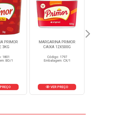
A PRIMOR
MARGARINA PRIMOR CX
MARGARINA
12X500G
24X250G
CAIXA 2
: 1797
Código: 1921
Código
em: CX/1
Embalagem: CX/1
Embalage
 PREÇO
VER PREÇO
VER 