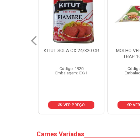
 CX 24/320 GR
MOLHO VERDE D'AJUDA
FRUTAS CR
TRAP 10X1,01KG
CX 
o: 1920
Código: 13751
Códig
gem: CX/1
Embalagem: CX/1
Embalag
R PREÇO
VER PREÇO
VER
Carnes Variadas