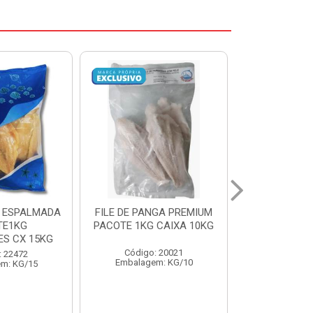
NGA PREMIUM
CORVINA INT 1/2KG
SARDINHA 8/
 CAIXA 10KG
BENDITO PX CX15KG
PESCADOS
: 20021
Código: 20696
Código:
m: KG/10
Embalagem: KG/15
Embalage