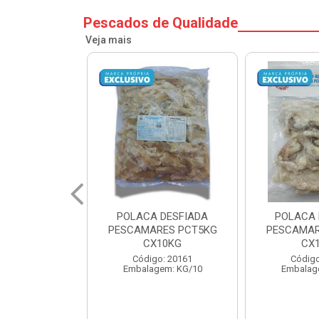
Pescados de Qualidade
Veja mais
 DESFIADA
POLACA DESFIADA
POSTA COR
RES PCT5KG
PESCAMARES PCT1KG
1KG PESC
10KG
CX10KG
1
o: 20161
Código: 20162
Código
em: KG/10
Embalagem: KG/10
Embalag