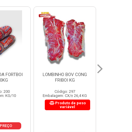
 BOV CONG
FIGADO BOV CONG FRIBOI
CORDAO DO 
OI KG
KG
FRIBO
o: 297
Código: 222
Código:
CX/± 26,4 KG
Embalagem: CX/± 30,12 KG
Embalagem: C
to de peso
Produto de peso
Produ
riável
variável
var