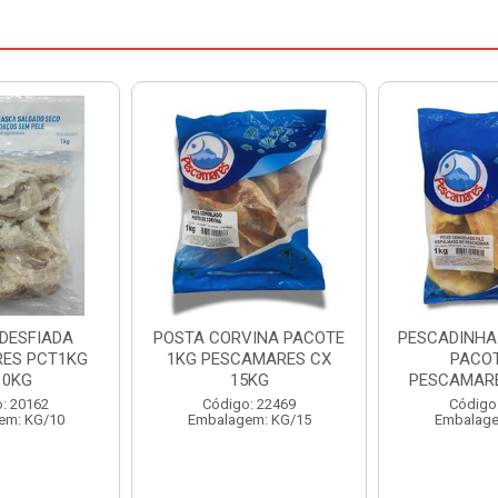
VINA PACOTE
PESCADINHA ESPALMADA
FILE DE PA
AMARES CX
PACOTE1KG
PACOTE 1KG
5KG
PESCAMARES CX 15KG
Código
: 22469
Código: 22472
Embalage
em: KG/15
Embalagem: KG/15