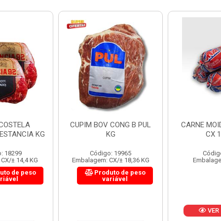
 CONG B PUL
CARNE MOIDA FORTBOI
LOMBINHO
KG
CX 10KG
FRIB
: 19965
Código: 200
Códig
CX/± 18,36 KG
Embalagem: KG/10
Embalagem: 
uto de peso
Produ
riável
va
VER PREÇO