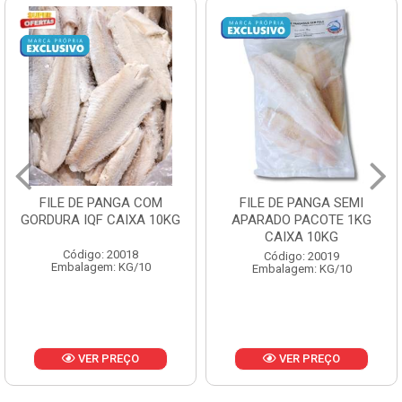
OM
FILE DE PANGA SEMI
POLACA DESFIAD
10KG
APARADO PACOTE 1KG
PESCAMARES PCT5
CAIXA 10KG
CX10KG
Código: 20019
Código: 20161
Embalagem: KG/10
Embalagem: KG/10
VER PREÇO
VER PREÇO