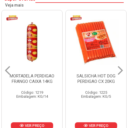
Veja mais
SALSICHA HOT DOG
PERNIL SUINO C/OSSO
PERDIGAO CX 20KG
COPAVEL KG
Código: 1225
Código: 12301
Embalagem: KG/5
Embalagem: CX/± 19,56 KG
Produto de peso
variável
VER PREÇO