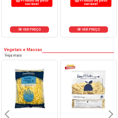
Produto de peso
Produto de peso
variável
variável
VER PREÇO
VER PREÇO
Vegetais e Massas
Veja mais