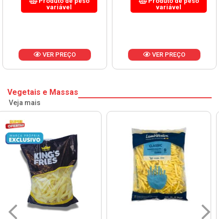
Produto de peso
Produto de peso
variável
variável
VER PREÇO
VER PREÇO
Vegetais e Massas
Veja mais