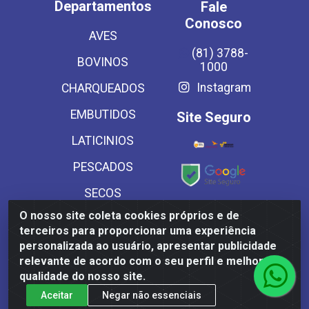
Departamentos
Fale
Conosco
AVES
(81) 3788-
BOVINOS
1000
Instagram
CHARQUEADOS
EMBUTIDOS
Site Seguro
LATICINIOS
PESCADOS
SECOS
Baixe já
O nosso site coleta cookies próprios e de
SUINOS
nosso APP
terceiros para proporcionar uma experiência
VEGETAIS CONG E
personalizada ao usuário, apresentar publicidade
relevante de acordo com o seu perfil e melhorar a
MASSAS
qualidade do nosso site.
Aceitar
Negar não essenciais