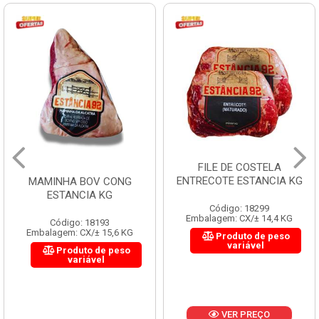
FILE DE COSTELA
CUPIM BO
ENTRECOTE ESTANCIA KG
A BOV CONG
NCIA KG
Código: 18299
Códi
Embalagem: CX/± 14,4 KG
Embalagem:
go: 18193
: CX/± 15,6 KG
Produto de peso
Pro
variável
duto de peso
variável
VER PREÇO
V