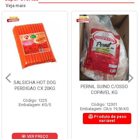
Veja mais
G
HAMBURGUER BOVI
PERNIL SUINO C/OSSO
G
PERDIGAO CX 2,016
COPAVEL KG
Código: 1263
Código: 12301
Embalagem: CX/1
Embalagem: CX/± 19,56 KG
Produto de peso
variável
VER PREÇO