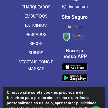
Instagram
CHARQUEADOS
EMBUTIDOS
Site Seguro
LATICINIOS
PESCADOS
SECOS
Baixe já
SUINOS
nosso APP
VEGETAIS CONG E
MASSAS
O nosso site coleta cookies próprios e de
Frinscal - Distribuidora e Importadora de Alimentos LTDA -
terceiros para proporcionar uma experiência
Rodovia BR 101 Sul Km 187, 310 Galpão - Santa Rosa,
personalizada ao usuário, apresentar publicidade
Palmares/PE - CEP 55540-000 - CNPJ 03.504.437/0001-50